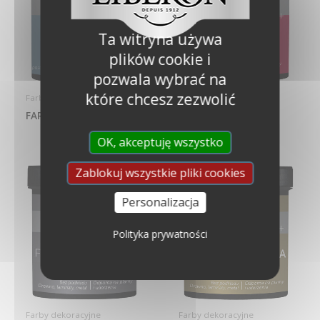
Ta witryna używa
plików cookie i
pozwala wybrać na
które chcesz zezwolić
Farby dekoracyjne
Farby dekoracyjne
FARBA KREDOWA
BLASK KOLORU
OK, akceptuję wszystko
Zablokuj wszystkie pliki cookies
Personalizacja
Polityka prywatności
Farby dekoracyjne
Farby dekoracyjne