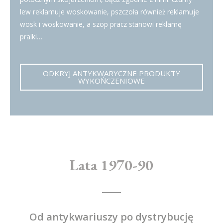
lew reklamuje woskowanie, pszczoła również reklamuje
wosk i woskowanie, a szop pracz stanowi reklamę
pralki…
ODKRYJ ANTYKWARYCZNE PRODUKTY
WYKOŃCZENIOWE
Lata 1970-90
Od antykwariuszy po dystrybucję