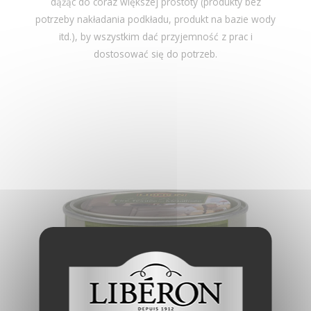
dążąc do coraz większej prostoty (produkty bez
potrzeby nakładania podkładu, produkt na bazie wody
itd.), by wszystkim dać przyjemność z prac i
dostosować się do potrzeb.