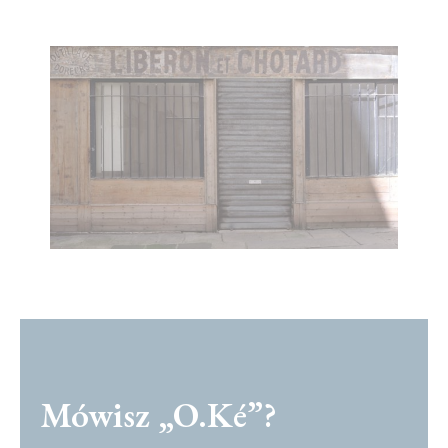
Mówisz „O.Ké”?