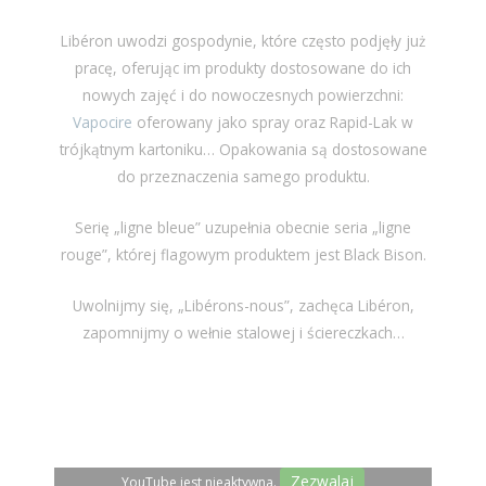
Libéron uwodzi gospodynie, które często podjęły już
pracę, oferując im produkty dostosowane do ich
nowych zajęć i do nowoczesnych powierzchni:
Vapocire
oferowany jako spray oraz Rapid-Lak w
trójkątnym kartoniku… Opakowania są dostosowane
do przeznaczenia samego produktu.
Serię „ligne bleue” uzupełnia obecnie seria „ligne
rouge”, której flagowym produktem jest Black Bison.
Uwolnijmy się, „Libérons-nous”, zachęca Libéron,
zapomnijmy o wełnie stalowej i ściereczkach…
Zezwalaj
YouTube jest nieaktywna.