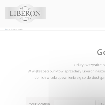
Panel zarządzania plikami cookies
Home
Punkty sprzedaży
G
Odkryj wszystkie 
W większości punktów sprzedaży Libéron nasze 
do nich w celu upewnienia się co do dostępn
Your location