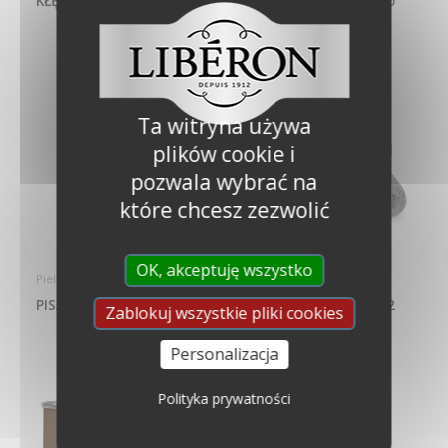
KŁĘBKI BAWEŁNIANE
WATA STALOWA NR 0
Ta witryna używa
plików cookie i
pozwala wybrać na
które chcesz zezwolić
OK, akceptuję wszystko
Pielęgnuję
Pielęgnuję
PISAK RETUSZUJĄCY
WATA STALOWA NR 2
Zablokuj wszystkie pliki cookies
Personalizacja
Polityka prywatności