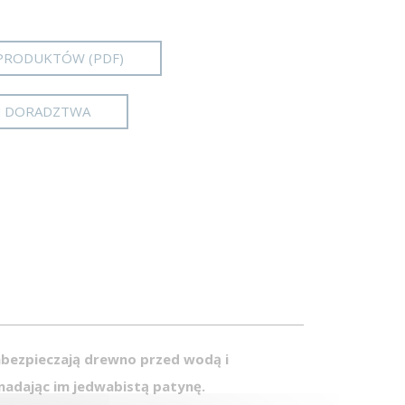
PRODUKTÓW (PDF)
M DORADZTWA
abezpieczają drewno przed wodą i
nadając im jedwabistą patynę.