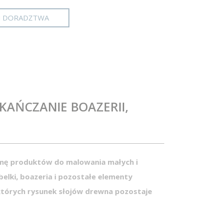
M DORADZTWA
KAŃCZANIE BOAZERII,
amę produktów do malowania małych i
belki, boazeria i pozostałe elementy
 których rysunek słojów drewna pozostaje