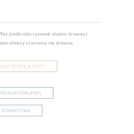
ffet podkreśla rysunek słojów drewna i
lne efekty starzenia się drewna.
TÓW TEINTE À EFFET
PRODUKTÓW (PDF)
M DORADZTWA