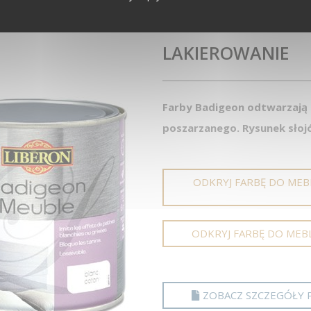
LAKIEROWANIE
Farby Badigeon odtwarzają 
poszarzanego. Rysunek słoj
ODKRYJ FARBĘ DO MEB
ODKRYJ FARBĘ DO MEB
ZOBACZ SZCZEGÓŁY 