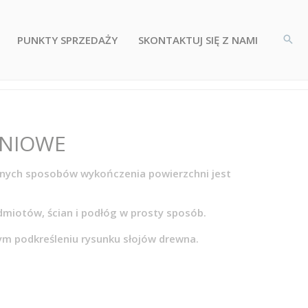
PUNKTY SPRZEDAŻY
SKONTAKTUJ SIĘ Z NAMI
NIOWE
żnych sposobów wykończenia powierzchni jest
.
edmiotów, ścian i podłóg w prosty sposób.
ym podkreśleniu rysunku słojów drewna.