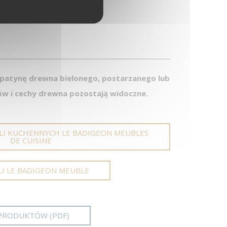
patynę drewna bielonego, postarzanego lub
ów i cechy drewna pozostają widoczne.
LI KUCHENNYCH LE BADIGEON MEUBLES
DE CUISINE
LI LE BADIGEON MEUBLE
PRODUKTÓW (PDF)