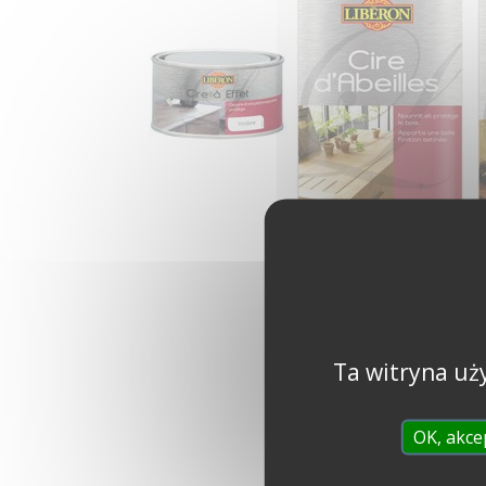
Ta witryna uż
OK, akce