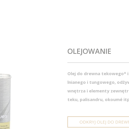
OLEJOWANIE
Olej do drewna tekowego* i
lnianego i tungowego, odży
wnętrza i elementy zewnęt
teku, palisandru, okoumé itp
ODKRYJ OLEJ DO DREW