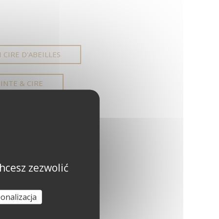
 CIRE D'ABEILLES
INTE & CIRE
TÓW CIRE À EFFET
PRODUKTÓW (PDF)
hcesz zezwolić
M DORADZTWA
onalizacja