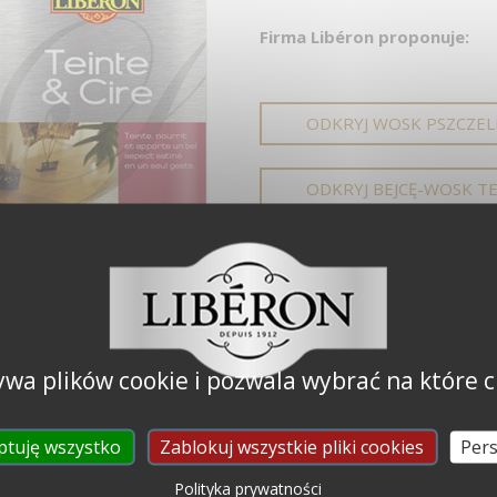
Firma Libéron proponuje:
ODKRYJ WOSK PSZCZELI
ODKRYJ BEJCĘ-WOSK TE
ODKRYJ WOSK DO EFEK
ZOBACZ SZCZEGÓŁY 
ywa plików cookie i pozwala wybrać na które c
KONTAKT Z DZIAŁE
ptuję wszystko
Zablokuj wszystkie pliki cookies
Pers
Polityka prywatności