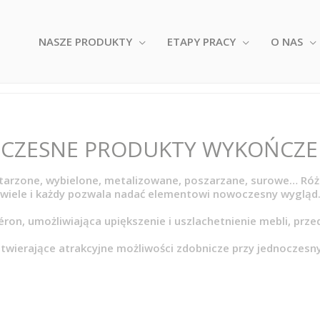
NASZE PRODUKTY
ETAPY PRACY
O NAS
CZESNE PRODUKTY WYKOŃCZE
tarzone, wybielone, metalizowane, poszarzane, surowe… Ró
wiele i każdy pozwala nadać elementowi nowoczesny wygląd
éron, umożliwiająca upiększenie i uszlachetnienie mebli, prz
wierające atrakcyjne możliwości zdobnicze przy jednoczesn