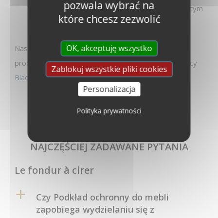
pozwala wybrać na
delikatnie przeszlifować bardzo drobnoziarnistym
które chcesz zezwolić
papierem ściernym i odkurzyć.
OK, akceptuję wszystko
Następnie można wykończyć mebel odpowiednim
produktem wykończeniowym, takim jak
wosk barwiący
Zablokuj wszystkie pliki cookies
Black Bison®.
Personalizacja
Polityka prywatności
NAJCZĘŚCIEJ ZADAWANE PYTANIA
Le fondur à cirer
a
Czy Podkład ochronny do mebli
zapobiega wydzielaniu się z