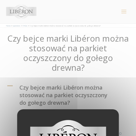
Panel zarządzania plikami cookies
Main
Men
Home
questions
FAQs
Czy bejce marki Libéron można stosować na parkiet oczyszczony do gołego drewna?
Post
Czy bejce marki Libéron można
navigation
stosować na parkiet
oczyszczony do gołego
drewna?
A
Czy bejce marki Libéron można
stosować na parkiet oczyszczony
do gołego drewna?
Tak, aby zablokować i zabezpieczyć bejcę
, należy
nałożyć produkt wykończeniowy (lakier). Należy
pracować szybko i regularnie, aby uniknąć śladów po