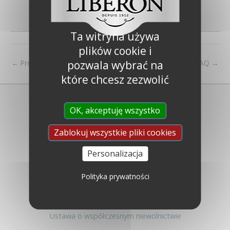
poprawkach.
Ta witryna używa
plików cookie i
←
Previous FAQ
Next FAQ
→
pozwala wybrać na
które chcesz zezwolić
OK, akceptuję wszystko
Zablokuj wszystkie pliki cookies
Personalizacja
Libéron
Kim jesteśmy ?
Polityka prywatności
Najczęściej zadawane pytania
Skontaktuj się z nami
Ustawa o współczesnym niewolnictwie