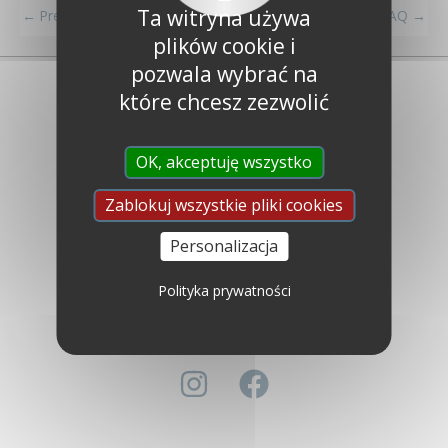
Ta witryna używa
←
Previous FAQ
Next FAQ
→
plików cookie i
pozwala wybrać na
które chcesz zezwolić
OK, akceptuję wszystko
Zablokuj wszystkie pliki cookies
Libéron
Kim jesteśmy ?
Personalizacja
Najczęściej zadawane pytania
Skontaktuj się z nami
Polityka prywatności
Ustawa o współczesnym niewolnictwie