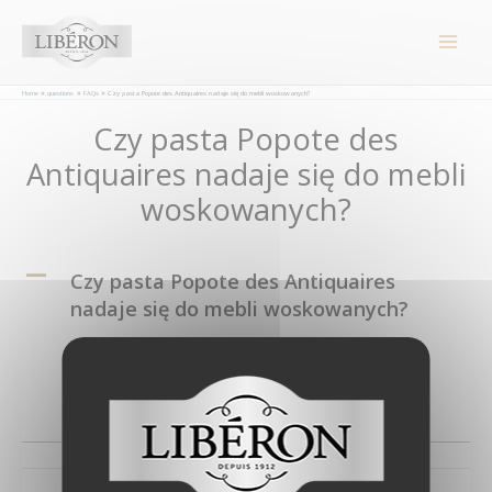
Panel zarządzania plikami cookies
Main
Men
Home
questions
FAQs
Czy pasta Popote des Antiquaires nadaje się do mebli woskowanych?
Post
Czy pasta Popote des
navigation
Antiquaires nadaje się do mebli
woskowanych?
A
Czy pasta Popote des Antiquaires
nadaje się do mebli woskowanych?
Nie, nadaje się ona tylko do drewna lakierowanego
lub lakowanego.