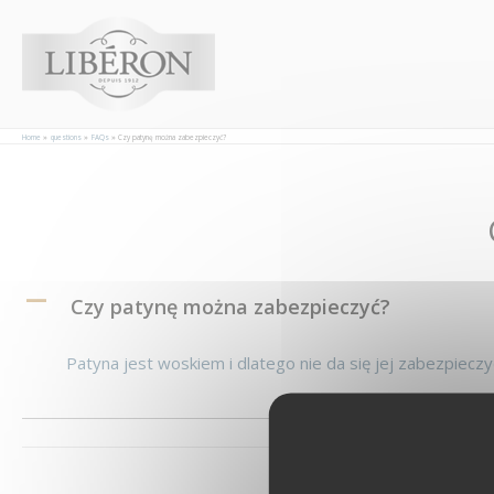
Panel zarządzania plikami cookies
Home
questions
FAQs
Czy patynę można zabezpieczyć?
Post
navigation
A
Czy patynę można zabezpieczyć?
Patyna
jest woskiem i dlatego nie da się jej zabezpieczyć