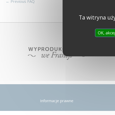
←
Previous FAQ
Ta witryna uż
OK, akce
Informacje prawne