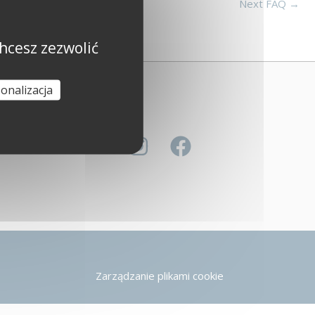
Next FAQ
→
hcesz zezwolić
onalizacja
Zarządzanie plikami cookie