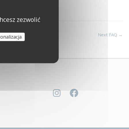
hcesz zezwolić
Next FAQ
→
onalizacja