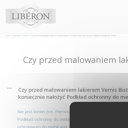
Panel zarządzania plikami cookies
Home
questions
FAQs
Czy przed malowaniem lakierem Vernis Bistrot ® trzeba koniecznie nałożyć Podkład ochronny do mebli?
Czy przed malowaniem lak
Post
navigation
A
Czy przed malowaniem lakierem Vernis Bist
koniecznie nałożyć Podkład ochronny do me
Nie jest konieczne. Pierwsza, lekko rozcieńczona warstw
Podkład ochronny do mebli. Przed woskowaniem natomi
ochronnego do mebli
jest zalecane przed woskowaniem