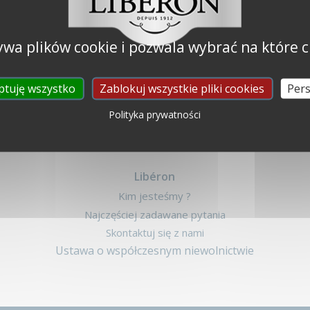
ywa plików cookie i pozwala wybrać na które c
ptuję wszystko
Zablokuj wszystkie pliki cookies
Pers
Polityka prywatności
Libéron
Kim jesteśmy ?
Najczęściej zadawane pytania
Skontaktuj się z nami
Ustawa o współczesnym niewolnictwie