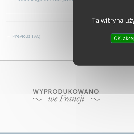
Ta witryna uż
←
Previous FAQ
OK, akce