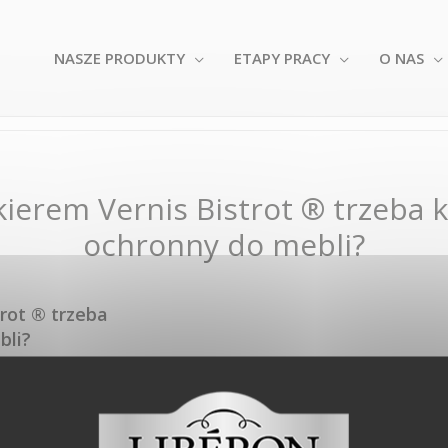
NASZE PRODUKTY
ETAPY PRACY
O NAS
ierem Vernis Bistrot ® trzeba k
ochronny do mebli?
rot ® trzeba
bli?
a lakieru zastępuje
ast nałożenie
Podkładu
.