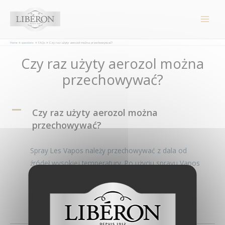
Panel zarządzania plikami cookies
Main
Men
Home
questions
FAQs
Czy raz użyty aerozol można przechowywać?
Post
Czy raz użyty aerozol można
navigation
przechowywać?
A
Czy raz użyty aerozol można
przechowywać?
Spray
Les Vapos
należy przechowywać z dala od
źródeł wysokiej temperatury. Po użyciu sprayu
Vapos
należy przedmuchać dyszę aerozolu, głowicą
skierowaną w dół, aby nie dopuścić do jej zatkania
się.