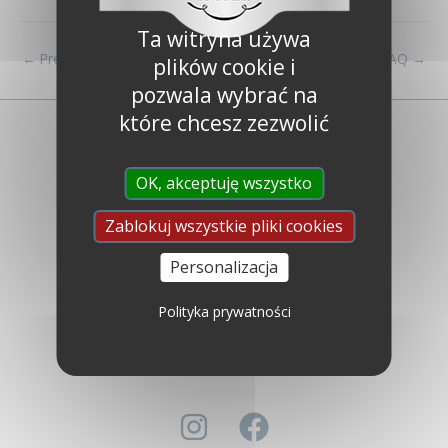
Ta witryna używa
←
Previous FAQ
Next FAQ
→
plików cookie i
pozwala wybrać na
które chcesz zezwolić
OK, akceptuję wszystko
Zablokuj wszystkie pliki cookies
Libéron
Personalizacja
Kim jesteśmy ?
Najczęściej zadawane pytania
Polityka prywatności
Skontaktuj się z nami
Ustawa o współczesnym niewolnictwie