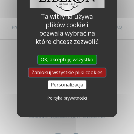
Ta witryna używa
plików cookie i
←
Previous FAQ
Next FAQ
→
pozwala wybrać na
które chcesz zezwolić
OK, akceptuję wszystko
Zablokuj wszystkie pliki cookies
Personalizacja
Libéron
Kim jesteśmy ?
Polityka prywatności
Najczęściej zadawane pytania
Skontaktuj się z nami
Ustawa o współczesnym niewolnictwie