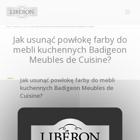
Panel zarządzania plikami cookies
Main
Men
Home
questions
FAQs
Jak usunąć powłokę farby do mebli kuchennych Badigeon Meubles de Cuisine?
Post
Jak usunąć powłokę farby do
navigation
mebli kuchennych Badigeon
Meubles de Cuisine?
A
Jak usunąć powłokę farby do mebli
kuchennych Badigeon Meubles de
Cuisine?
Powierzchnię pomalowaną produktem należy
kilkakrotnie przeszlifować coraz drobniejszym
materiałem ściernym. Ostatnie szlifowanie należy
wykonać papierem ściernym o gradacji 240.