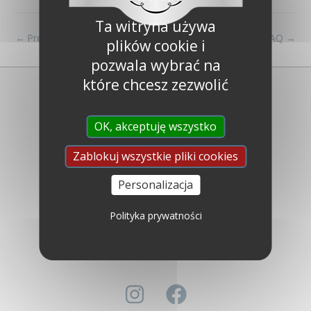
Ta witryna używa
←
Previous FAQ
Next FAQ
→
plików cookie i
pozwala wybrać na
które chcesz zezwolić
OK, akceptuję wszystko
Zablokuj wszystkie pliki cookies
Libéron
Personalizacja
Kim jesteśmy ?
Najczęściej zadawane pytania
Polityka prywatności
Skontaktuj się z nami
Ustawa o współczesnym niewolnictwie