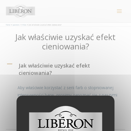
Panel zarządzania plikami cookies
Main
Men
Home
questions
FAQs
Jak właściwie uzyskać efekt cieniowania?
Post
Jak właściwie uzyskać efekt
navigation
cieniowania?
A
Jak właściwie uzyskać efekt
cieniowania?
Aby właściwie korzystać z serii farb o stopniowanej
intensywności barw, prosimy zapoznać się z naszymi
sugestiami zaprezentowanymi w poniższym filmie:
https://www.youtube.com/watch?v=14N231NLehw