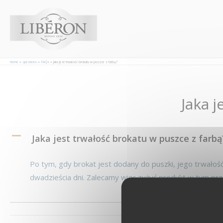
Panel zarządzania plikami cookies
Home
questions
FAQs
Jaka jest trwałość brokatu w puszce z farbą?
Jaka j
Post
navigation
A
Jaka jest trwałość brokatu w puszce z farbą
Po tym, gdy brokat jest dodany do puszki, jego trwałość
dwadzieścia dni. Zalecamy więc zużyć produkt w tym prz