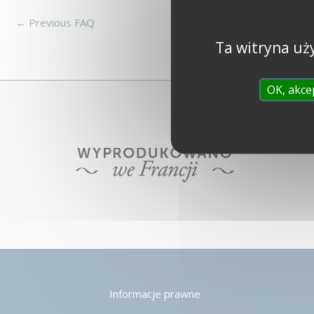
←
Previous FAQ
Ta witryna uż
OK, akce
Informacje prawne