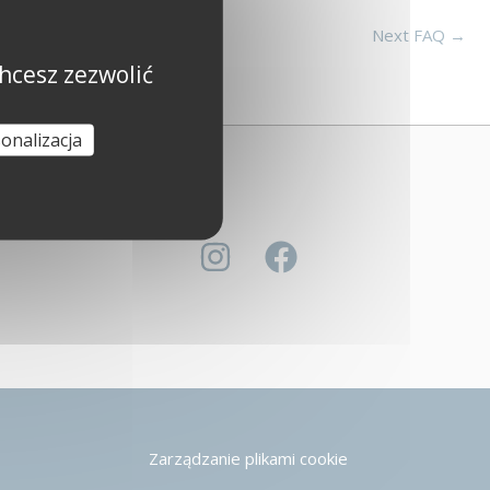
Next FAQ
→
hcesz zezwolić
onalizacja
Zarządzanie plikami cookie