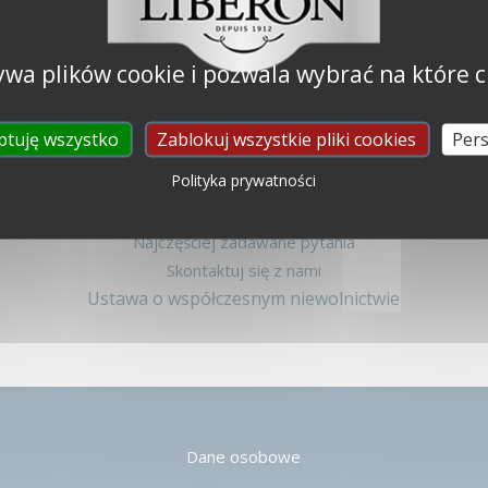
ywa plików cookie i pozwala wybrać na które c
ptuję wszystko
Zablokuj wszystkie pliki cookies
Pers
Polityka prywatności
Libéron
Kim jesteśmy ?
Najczęściej zadawane pytania
Skontaktuj się z nami
Ustawa o współczesnym niewolnictwie
Dane osobowe