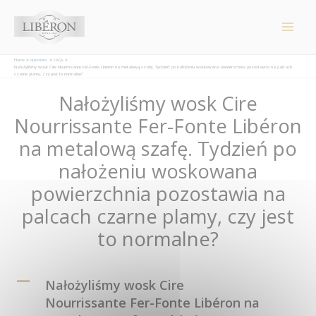
Panel zarządzania plikami cookies
Main
Men
Home
questions
FAQs
Nałożyliśmy wosk Cire Nourrissante Fer-Fonte Libéron na metalową szafę. Tydzień po nałożeniu woskowana powierzchnia pozostawia na palcach
czarne plamy, czy jest to normalne?
Post
Nałożyliśmy wosk Cire
navigation
Nourrissante Fer-Fonte Libéron
na metalową szafę. Tydzień po
nałożeniu woskowana
powierzchnia pozostawia na
palcach czarne plamy, czy jest
to normalne?
A
Nałożyliśmy wosk Cire
Nourrissante Fer-Fonte Libéron na