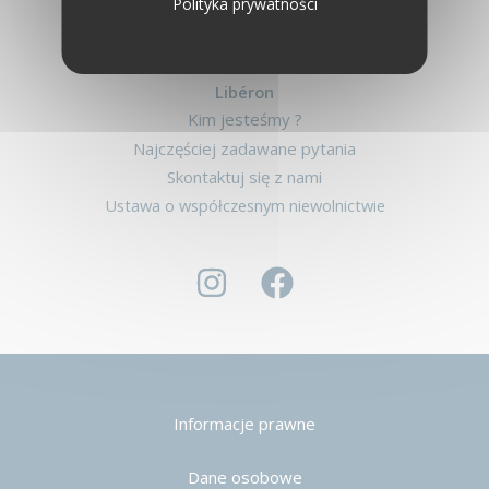
Polityka prywatności
Libéron
Kim jesteśmy ?
Najczęściej zadawane pytania
Skontaktuj się z nami
Ustawa o współczesnym niewolnictwie
Informacje prawne
Dane osobowe