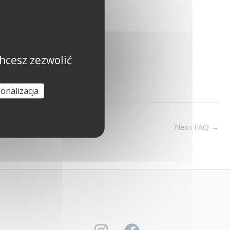
hcesz zezwolić
onalizacja
Next FAQ
→