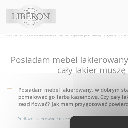
Panel zarządzania plikami cookies
Home
questions
FAQs
Posiadam mebel lakierowany, w dobrym stanie i chcę pomalować go farbą kazeinową. Czy cały lakier muszę zeszlif
Posiadam mebel lakierowany,
Post
navigation
cały lakier musz
A
Posiadam mebel lakierowany, w dobrym sta
pomalować go farbą kazeinową. Czy cały la
zeszlifować? Jak mam przygotować powierz
Podłoże lakierowane należy odtłuścić, a potem opłukać 