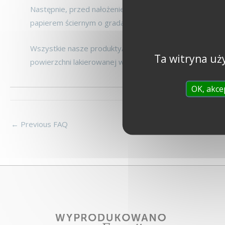
Następnie, przed nałożeniem farby, wystarczy już tylko
papierem ściernym o gradacji 240.
Wszystkie nasze produkty/farby zostały opracowane w 
Ta witryna uż
powierzchni lakierowanej w dobrym stanie wykazywały s
OK, akce
←
Previous FAQ