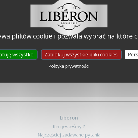
 zmatowić powierzchnię
taki sposób, aby na
ywa plików cookie i pozwala wybrać na które c
ię dobrą przyczepnością.
ptuję wszystko
Zablokuj wszystkie pliki cookies
Pers
Polityka prywatności
Libéron
Kim jesteśmy ?
Najczęściej zadawane pytania