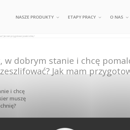
NASZE PRODUKTY
ETAPY PRACY
O NAS
ować? Jak mam przygotować powierzchnię?
 w dobrym stanie i chcę pomal
ę zeszlifować? Jak mam przygoto
nie i chcę
kier muszę
chnię?
czystą wodą.